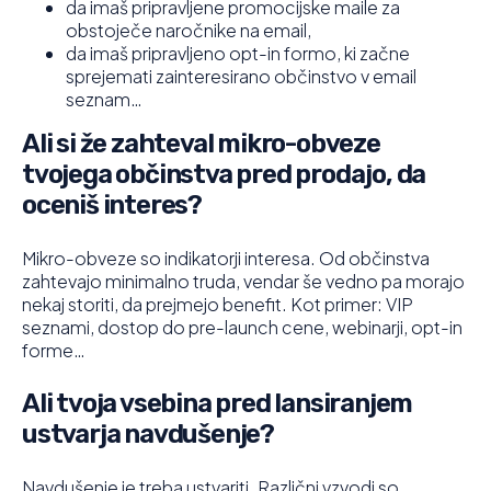
da imaš pripravljene promocijske maile za
obstoječe naročnike na email,
da imaš pripravljeno opt-in formo, ki začne
sprejemati zainteresirano občinstvo v email
seznam…
Ali si že zahteval mikro-obveze
tvojega občinstva pred prodajo, da
oceniš interes?
Mikro-obveze so indikatorji interesa. Od občinstva
zahtevajo minimalno truda, vendar še vedno pa morajo
nekaj storiti, da prejmejo benefit. Kot primer: VIP
seznami, dostop do pre-launch cene, webinarji, opt-in
forme…
Ali tvoja vsebina pred lansiranjem
ustvarja navdušenje?
Navdušenje je treba ustvariti. Različni vzvodi so