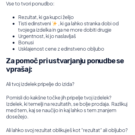
Vse to tvori ponudbo:
Rezultat, ki ga kupci želijo
Tisti edinstveni
, ki ga lahko stranka dobi od
tvojega izdelka in ga ne more dobiti drugje
Urgentnost, ki jo naslavljaš
Bonusi
Usklajenost cene z edinstveno obljubo
Za pomoč pri ustvarjanju ponudbe se
vprašaj:
Ali tvoj izdelek pripelje do izida?
Pomisli do kakšne točke jih pripelje tvoj izdelek?
Izdelek, ki temelji na rezultatih, se bolje prodaja. Razlikuj
med tem, kaj se naučijo in kaj lahko s tem znanjem
dosežejo.
Ali lahko svoj rezultat oblikuješ kot “rezultat” ali obljubo?