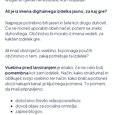
Ali je iz imena digitalnega izdelka jasno, za kaj gre?
Najprej je potrebno biti jasen in šele kot drugo duhovit.
Če ne moreš uporabiti obeh načel, potem se znebi
duhovitega. Občinstvo bi moralo iz imena vedeti, za
kakšen izdelek gre.
Ali imaš obstoječo vsebino, ki pomaga poučiti
občinstvo o tem, zakaj potrebuje ta izdelek?
Vsebina pred lansiranjem
je enako, če ne celo bolj
pomembna
kot sam izdelek. Način, kako strukturiraš in
oblikuješ svojo vsebino ter način, kako bralca potisneš
skozi nakupni kanal, je ključnega pomena. To pomeni,
da imaš pripravljeno:
določeno število videoposnetkov,
dovolj objav za socialna omrežja,
zapise blogov,