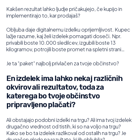
Kakšen rezultat lahko ljudje pričakujejo, če kupijo in
implementirajo to, kar prodajaš?
Obljuba daje digitalnemu izdelku oprijemljivost. Kupec
lažje razume, kaj želi izdelek pomagati doseči. Npr.
privabili boste 10.000 sledilcev, izgubili boste 13
kilogramov, potrojili boste promet na spletni strani…
Je ta “paket” najbolj privlačen za tvoje občinstvo?
En izdelek ima lahko nekaj različnih
okvirov ali rezultatov, toda za
katerega bo tvoje občinstvo
pripravljeno plačati?
Ali obstajajo podobni izdelki na trgu? Ali ima tvoj izdelek
drugačno vrednost od tistih, ki so na voljo na trgu?
Kako se bo ta izdelek razlikoval od ostalih na trgu? Je
drugačen glede na rezultate, ki jih obljublja?