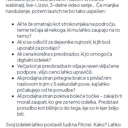
webinarji, live-i, izzivi, 3-delne video serije… Če manjka
navdušenje, potem launch ne bo tako uspešen:
Ali te že smatrajo kot strokovnjaka na področju
teme tečaja ali nekoga, ki mu lahko zaupajo na to
temo?
Ali si se odločil za dejavnike nujnosti, ki jih boš
uporabil za prodajo?
Ali cena korelira s preobrazbo, ki jo omogoča
digitalni izdelek?
Večja kot je preobrazba in višja je raven vključene
podpore, višjo ceno lahko upravičiš.
Ali prodajna stran pritegne bralce s privlačnim
naslovom in jim v 5 sekundah pove, kaj lahko
pričakujejo od te ponudbe?
Ali prodajna stran pokriva boleče točke – zakaj bi ti
morali zaupati, ko gre za temo izdelka. Predstavi
ponudbo kot bližnjico do tega, kje so in kjer želijo
biti.
Svoj izdelek lahko postaviš tudi na Fitcrei. Kako? Lahko