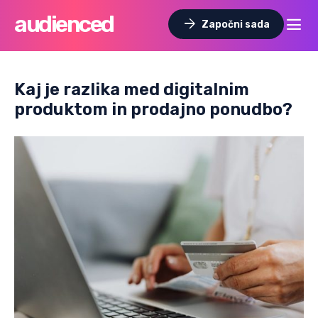
audienced
dehaze
arrow_forward
Započni sada
Kaj je razlika med digitalnim
produktom in prodajno ponudbo?