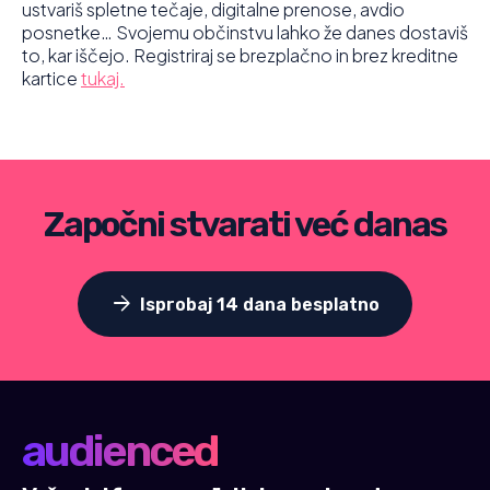
ustvariš spletne tečaje, digitalne prenose, avdio
posnetke… Svojemu občinstvu lahko že danes dostaviš
to, kar iščejo. Registriraj se brezplačno in brez kreditne
kartice
tukaj.
Započni stvarati već danas
arrow_forward
Isprobaj 14 dana besplatno
audienced