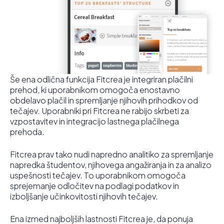
Še ena odlična funkcija Fitcrea je integriran plačilni
prehod, ki uporabnikom omogoča enostavno
obdelavo plačil in spremljanje njihovih prihodkov od
tečajev. Uporabniki pri Fitcrea ne rabijo skrbeti za
vzpostavitev in integracijo lastnega plačilnega
prehoda.
Fitcrea prav tako nudi napredno analitiko za spremljanje
napredka študentov, njihovega angažiranja in za analizo
uspešnosti tečajev. To uporabnikom omogoča
sprejemanje odločitev na podlagi podatkov in
izboljšanje učinkovitosti njihovih tečajev.
Ena izmed najboljših lastnosti Fitcrea je, da ponuja