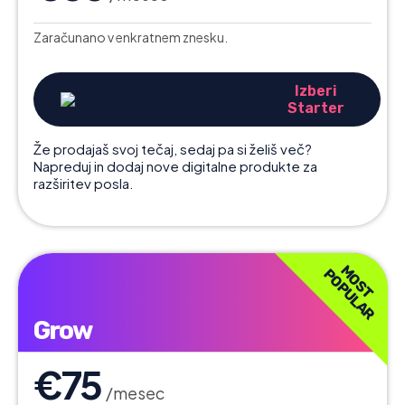
Zaračunano v enkratnem znesku.
Izberi
Starter
Že prodajaš svoj tečaj, sedaj pa si želiš več?
Napreduj in dodaj nove digitalne produkte za
razširitev posla.
MOST
POPULAR
Grow
€75
/mesec