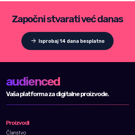
Započni stvarati već danas
arrow_forward
Isprobaj 14 dana besplatno
audienced
Vaša platforma za digitalne proizvode.
Proizvodi
Članstvo