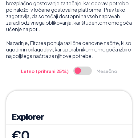
brezplačno gostovanje za tečaje, kar odpravi potrebo
po naložbi v ločene gostovalne platforme. Prav tako
zagotavlja, da so tečaji dostopni na vseh napravah
zaradi odzivnega oblikovanja, kar študentom omogoča
učenje na poti.
Nazadnje, Fitcrea ponuja različne cenovne načrte, ki so
ugodni in prilagodljivi, kar uporabnikom omogoča izbiro
najboljšega načrta za njihove potrebe.
Letno (prihrani 25%)
Mesečno
Explorer
€0