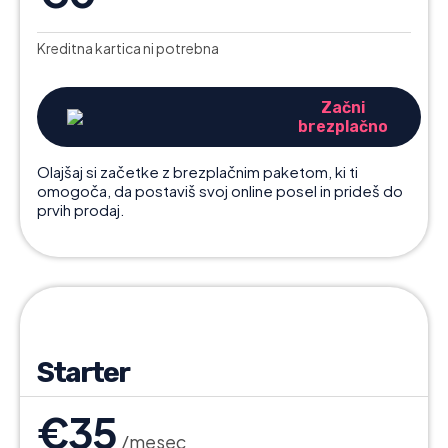
Kreditna kartica ni potrebna
Začni
brezplačno
Olajšaj si začetke z brezplačnim paketom, ki ti
omogoča, da postaviš svoj online posel in prideš do
prvih prodaj.
Starter
€35
/mesec