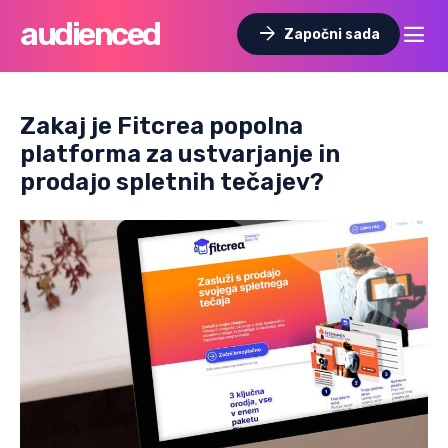
audienced
dehaze
arrow_forward
Započni sada
Zakaj je Fitcrea popolna
platforma za ustvarjanje in
prodajo spletnih tečajev?