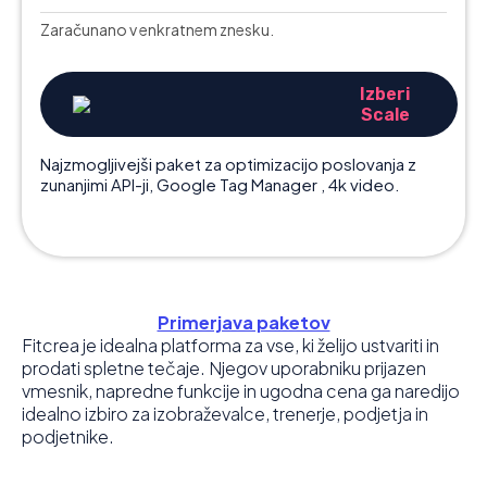
Zaračunano v enkratnem znesku.
Izberi
Scale
Najzmogljivejši paket za optimizacijo poslovanja z
zunanjimi API-ji, Google Tag Manager , 4k video.
Primerjava paketov
Fitcrea je idealna platforma za vse, ki želijo ustvariti in
prodati spletne tečaje. Njegov uporabniku prijazen
vmesnik, napredne funkcije in ugodna cena ga naredijo
idealno izbiro za izobraževalce, trenerje, podjetja in
podjetnike.